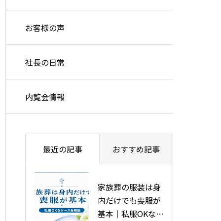
お客様の声
社長の日常
内覧会情報
最近の記事
おすすめ記事
家族葬の服装は身
旭川市で安い葬儀
内だけでも喪服が
をする5つの方法
基本｜私服OKなケ
を徹底解説！葬儀