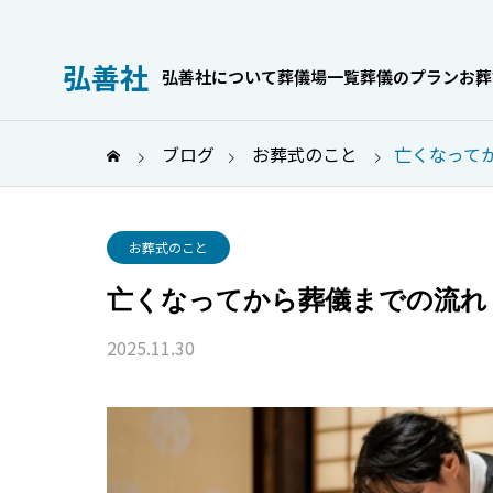
弘善社
弘善社について
葬儀場一覧
葬儀のプラン
お葬
ブログ
お葬式のこと
亡くなって
お葬式のこと
お葬式のこと
亡くなってから葬儀までの流れ
2025.11.30
身内だけでも
家族葬の喪主挨拶｜場面別の
服OKなケース
例文とマナーを解説