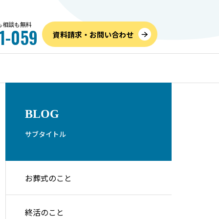
話も相談も無料
1-059
資料請求・お問い合わせ
お葬式のこと
内覧
BLOG
サブタイトル
お葬式のこと
儀社の
高すぎるを防ぐ！家族葬の費
6月
つの手順
用相場と内訳、追加料金を抑
のご
終活のこと
えて安くする方法