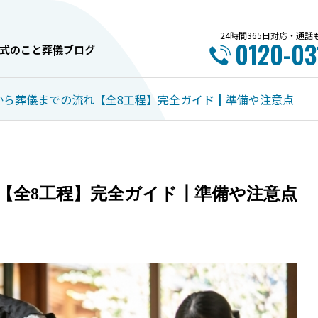
24時間365日対応・通
0120-03
式のこと
葬儀ブログ
から葬儀までの流れ【全8工程】完全ガイド┃準備や注意点
内覧会情報
お葬式のこと
【全8工程】完全ガイド┃準備や注意点
7月 ～中央斎場～ イベント
旭川市で失敗しない葬
のご案内
選び方完全ガイド！5
とポイント