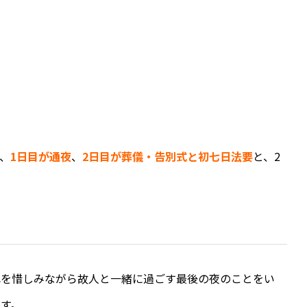
、
1日目が通夜
、
2日目が葬儀・告別式と初七日法要
と、2
れを惜しみながら故人と一緒に過ごす最後の夜のことをい
す。