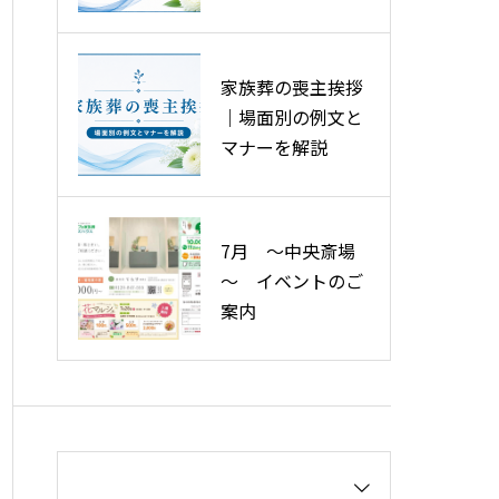
ースを解説
費用の削減ポイン
ト
家族葬の喪主挨拶
｜場面別の例文と
マナーを解説
7月 ～中央斎場
～ イベントのご
案内