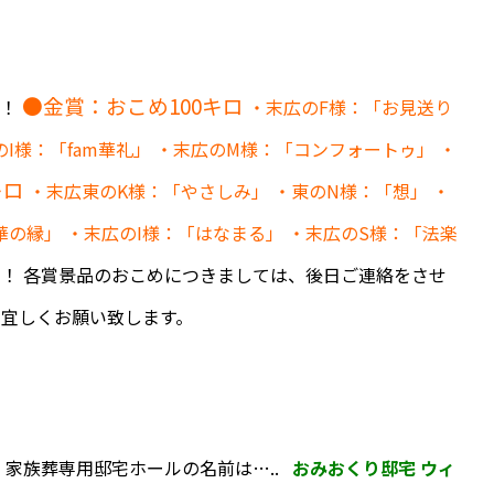
●金賞：おこめ100キロ
す！
・末広のF様：「お見送り
I様：「fam華礼」
・末広のM様：「コンフォートゥ」
・
キロ
・末広東のK様：「やさしみ」
・東のN様：「想」
・
華の縁」
・末広のI様：「はなまる」
・末広のS様：「法楽
！ 各賞景品のおこめにつきましては、後日ご連絡をさせ
ぞ宜しくお願い致します。
 家族葬専用邸宅ホールの名前は…..
おみおくり邸宅
ウィ