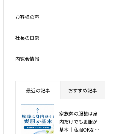
お客様の声
社長の日常
内覧会情報
最近の記事
おすすめ記事
家族葬の服装は身
旭川市で安い葬儀
内だけでも喪服が
をする5つの方法
基本｜私服OKなケ
を徹底解説！葬儀