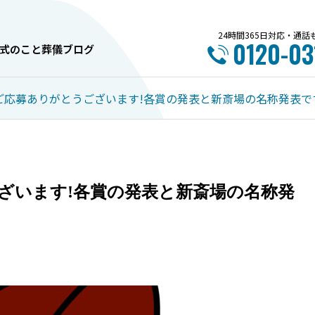
24時間365日対応・通
0120-03
式のこと
葬儀ブログ
ご応募ありがとうございます!各賞の発表と新斎場の名称発表で
内覧会情報
お葬式のこと
ざいます!各賞の発表と新斎場の名称発
6月 ～中央斎場～ イベント
家族葬の服装は身内
のご案内
喪服が基本｜私服O
を解説