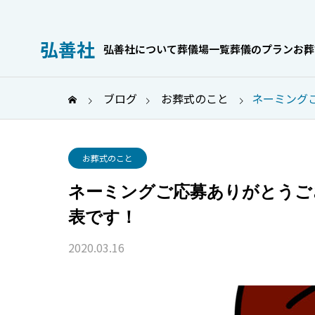
弘善社
弘善社について
葬儀場一覧
葬儀のプラン
お葬
ブログ
お葬式のこと
ネーミング
お葬式のこと
お葬式のこと
ネーミングご応募ありがとうご
表です！
2020.03.16
しない葬儀社の
高すぎるを防ぐ！家族葬の費
イド！5つの手順
用相場と内訳、追加料金を抑
えて安くする方法