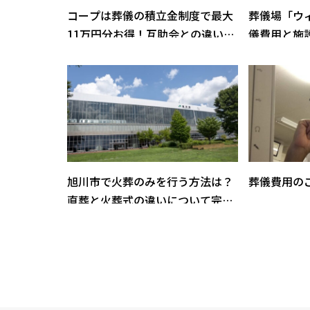
コープは葬儀の積立金制度で最大
葬儀場「ウ
11万円分お得！互助会との違いと
儀費用と施
は？
ご紹介
旭川市で火葬のみを行う方法は？
葬儀費用の
直葬と火葬式の違いについて完全
解説