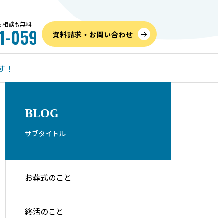
話も相談も無料
1-059
資料請求・お問い合わせ
す！
お葬式のこと
内
BLOG
サブタイトル
お葬式のこと
だけでも
家族葬の喪主挨拶｜場面別の
7月
Kなケース
例文とマナーを解説
のご
終活のこと