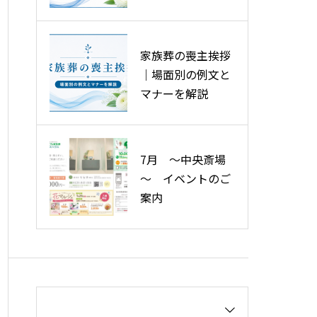
ースを解説
費用の削減ポイン
ト
家族葬の喪主挨拶
｜場面別の例文と
マナーを解説
7月 ～中央斎場
～ イベントのご
案内