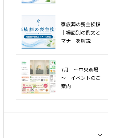
ースを解説
費用の削減ポイン
ト
家族葬の喪主挨拶
｜場面別の例文と
マナーを解説
7月 ～中央斎場
～ イベントのご
案内