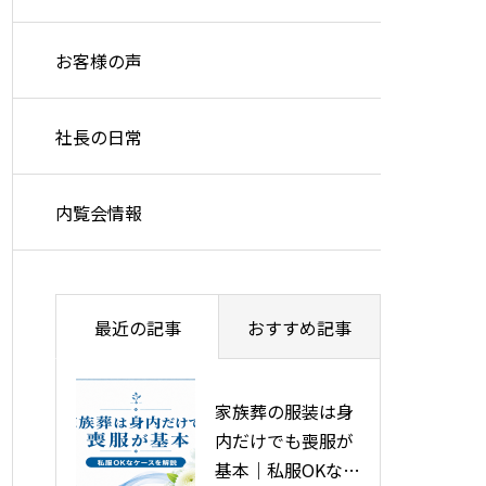
お客様の声
社長の日常
内覧会情報
最近の記事
おすすめ記事
家族葬の服装は身
旭川市で安い葬儀
内だけでも喪服が
をする5つの方法
基本｜私服OKなケ
を徹底解説！葬儀