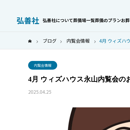
弘善社
弘善社について
葬儀場一覧
葬儀のプラン
お葬
ブログ
内覧会情報
4月 ウィズハ
お葬式のこと
内覧会情報
4月 ウィズハウス永山内覧会の
2025.04.25
身内だけでも
家族葬の喪主挨拶｜場面別の
服OKなケース
例文とマナーを解説