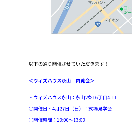
以下の通り開催させていただきます！
＜ウィズハウス永山 内覧会＞
・
ウィズハウス永山：永山2
条16
丁目4
-11
○開催日・4月27日（日）：式場見学会
○
開催時間：
10:00
〜13:00