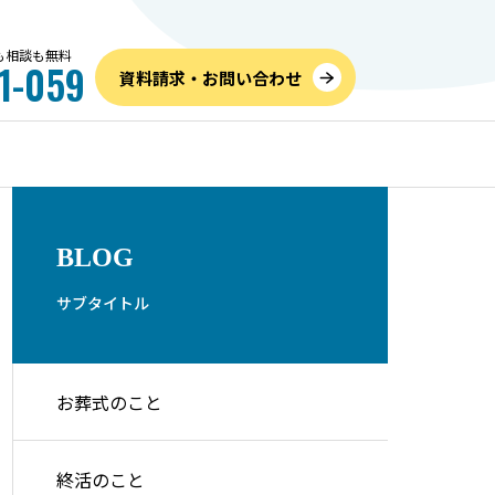
話も相談も無料
1-059
資料請求・お問い合わせ
お葬式のこと
内覧
BLOG
サブタイトル
お葬式のこと
儀社の
高すぎるを防ぐ！家族葬の費
6月
つの手順
用相場と内訳、追加料金を抑
のご
終活のこと
えて安くする方法