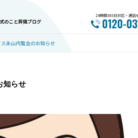
24時間365日対応・通
0120-03
式のこと
葬儀ブログ
ウス永山内覧会のお知らせ
内覧会情報
お葬式のこと
お知らせ
7月 ～中央斎場～ イベント
旭川市で失敗しない葬
のご案内
選び方完全ガイド！5
とポイント