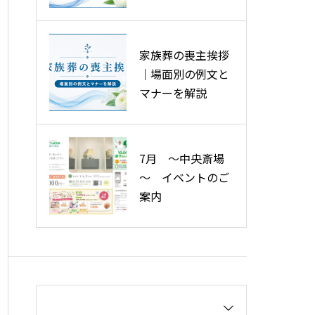
ースを解説
費用の削減ポイン
ト
家族葬の喪主挨拶
｜場面別の例文と
マナーを解説
7月 ～中央斎場
～ イベントのご
案内