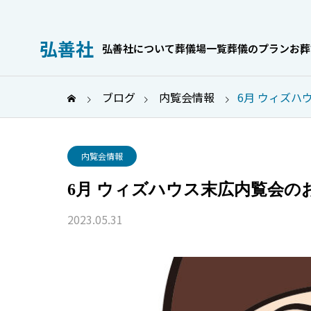
弘善社
弘善社について
葬儀場一覧
葬儀のプラン
お葬
ブログ
内覧会情報
6月 ウィズハ
お葬式のこと
内覧会情報
6月 ウィズハウス末広内覧会の
2023.05.31
身内だけでも
家族葬の喪主挨拶｜場面別の
服OKなケース
例文とマナーを解説