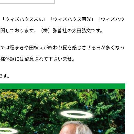
ル「ウィズハウス末広」「ウィズハウス東光」「ウィズハウ
展開しております、
（株）弘善社の太田弘文です。
道では種まきや田植えが終わり夏を感じさせる日が多くなっ
皆様体調には留意されて下さいませ。
です。