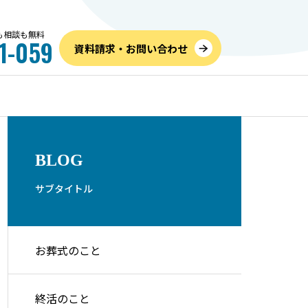
話も相談も無料
1-059
資料請求・お問い合わせ
お葬式のこと
内覧
BLOG
サブタイトル
お葬式のこと
儀社の
高すぎるを防ぐ！家族葬の費
6月
つの手順
用相場と内訳、追加料金を抑
のご
終活のこと
えて安くする方法