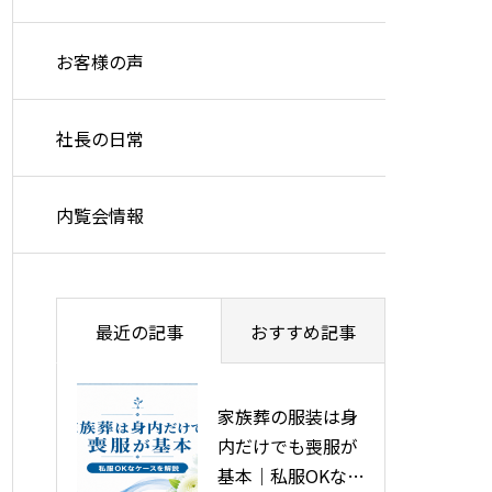
お客様の声
社長の日常
内覧会情報
最近の記事
おすすめ記事
家族葬の服装は身
旭川市で安い葬儀
内だけでも喪服が
をする5つの方法
基本｜私服OKなケ
を徹底解説！葬儀