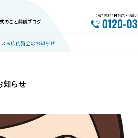
24時間365日対応・通
0120-03
式のこと
葬儀ブログ
ウス末広内覧会のお知らせ
内覧会情報
お葬式のこと
お知らせ
7月 ～中央斎場～ イベント
旭川市で失敗しない葬
のご案内
選び方完全ガイド！5
とポイント