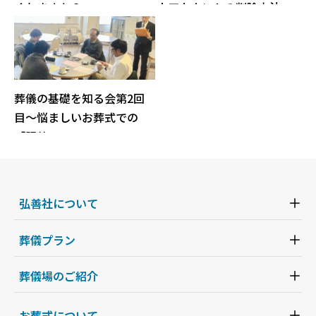
くれますか？
bアカウントの削除方法
葬儀の基礎を知る会第2回
目〜悩ましいお葬式での
「服装」
弘善社について
葬儀プラン
葬儀場のご紹介
お葬式について