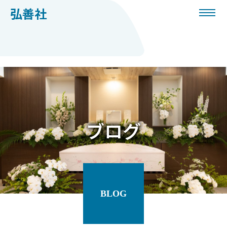
弘善社
ブ
ロ
グ
BLOG