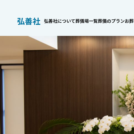
弘善社
弘善社について
葬儀場一覧
葬儀のプラン
お葬
お葬式のこと
身内だけでも
家族葬の喪主挨拶｜場面別の
服OKなケース
例文とマナーを解説