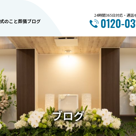
24時間365日対応・通
0120-03
式のこと
葬儀ブログ
内覧会情報
お葬式のこと
ブ
ロ
グ
7月 ～中央斎場～ イベント
旭川市で失敗しない葬
のご案内
選び方完全ガイド！5
とポイント