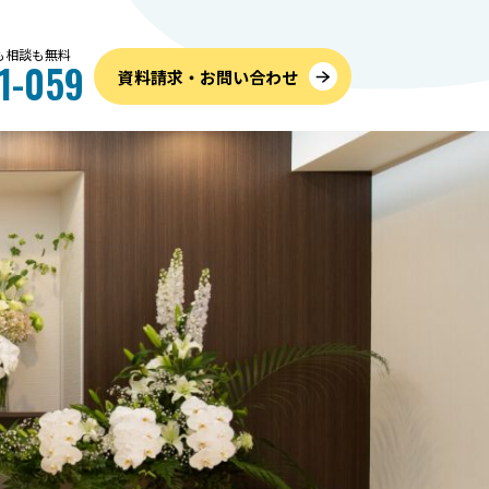
話も相談も無料
1-059
資料請求・お問い合わせ
お葬式のこと
内覧
儀社の
高すぎるを防ぐ！家族葬の費
6月
つの手順
用相場と内訳、追加料金を抑
のご
えて安くする方法