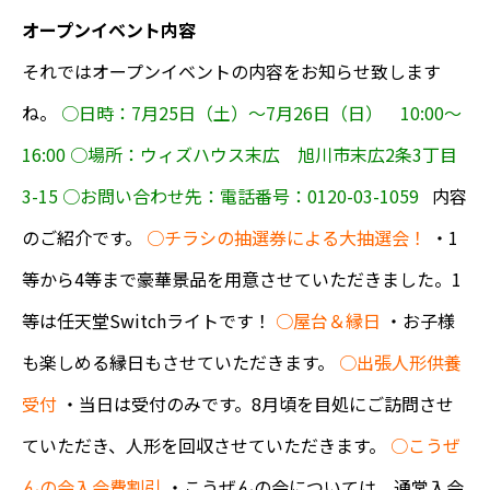
オープンイベント内容
それではオープンイベントの内容をお知らせ致します
ね。
○日時：7月25日（土）〜7月26日（日） 10:00〜
16:00
○場所：ウィズハウス末広 旭川市末広2条3丁目
3-15
○お問い合わせ先：電話番号：0120-03-1059
内容
のご紹介です。
○チラシの抽選券による大抽選会！
・1
等から4等まで豪華景品を用意させていただきました。1
等は任天堂Switchライトです！
○屋台＆縁日
・お子様
も楽しめる縁日もさせていただきます。
○出張人形供養
受付
・当日は受付のみです。8月頃を目処にご訪問させ
ていただき、人形を回収させていただきます。
○こうぜ
んの会入会費割引
・こうぜんの会については、通常入会