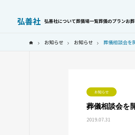
弘善社
弘善社について
葬儀場一覧
葬儀のプラン
お葬
お知らせ
お知らせ
葬儀相談会を
お葬式のこと
お知らせ
葬儀相談会を
身内だけでも
家族葬の喪主挨拶｜場面別の
2019.07.31
服OKなケース
例文とマナーを解説