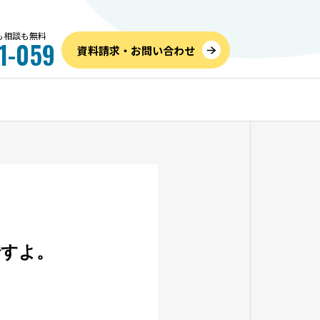
話も相談も無料
1-059
資料請求・お問い合わせ
お葬式のこと
内覧
ですよ。
儀社の
高すぎるを防ぐ！家族葬の費
6月
つの手順
用相場と内訳、追加料金を抑
のご
えて安くする方法