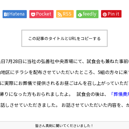
Hatena
Pocket
RSS
feedly
Pin it
この記事のタイトルとURLをコピーする
先日7月28日に当社の弘善社中央斎場にて、試食会も兼ねた事
山地区にチラシを配布させていただいたところ、5組の方々に来
に実際にお葬儀で提供されるお昼ごはんを召し上がっていただ
帰りになった方もおられましたよ。 試食会の後は、
「葬儀費
お話しさせていただきました。 お話させていただいた内容を、
皆さん真剣に聞いてくださいました！