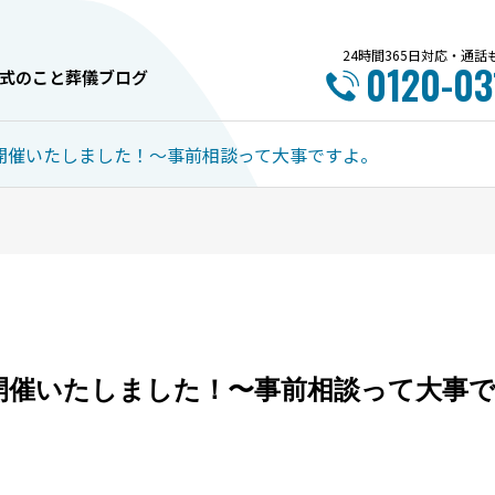
24時間365日対応・通
0120-03
式のこと
葬儀ブログ
開催いたしました！〜事前相談って大事ですよ。
内覧会情報
お葬式のこと
開催いたしました！〜事前相談って大事
7月 ～中央斎場～ イベント
旭川市で失敗しない葬
のご案内
選び方完全ガイド！5
とポイント