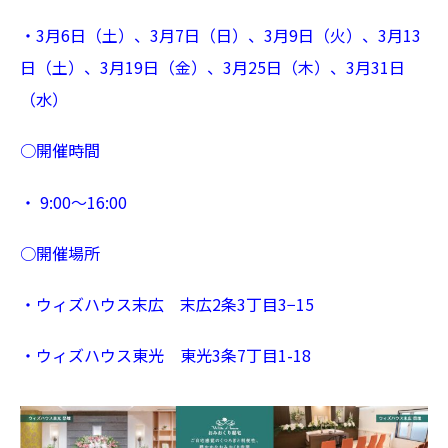
・3
月6
日（土）、3
月7
日（日）、3
月9
日（火）、3
月13
日（土）、3
月
19
日（金）、3
月
25
日（木）、3月31日
（水）
○
開催時間
・
9:00
〜
16:00
○
開催場所
・ウィズハウス末広 末広
2
条
3
丁目
3−15
・ウィズハウス東光 東光
3
条
7
丁目
1-18