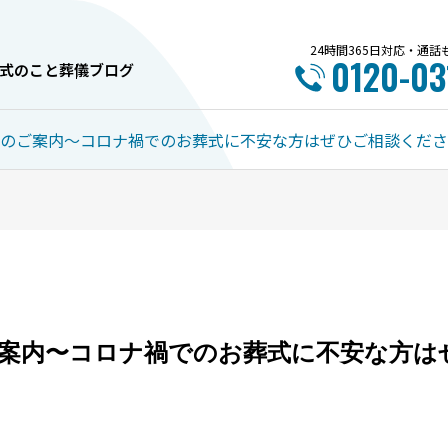
24時間365日対応・通
0120-03
式のこと
葬儀ブログ
会のご案内〜コロナ禍でのお葬式に不安な方はぜひご相談くだ
内覧会情報
お葬式のこと
ご案内〜コロナ禍でのお葬式に不安な方は
7月 ～中央斎場～ イベント
旭川市で失敗しない葬
のご案内
選び方完全ガイド！5
とポイント