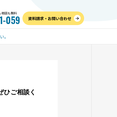
話も相談も無料
1-059
資料請求・お問い合わせ
さい。
お葬式のこと
内覧
ぜひご相談く
儀社の
高すぎるを防ぐ！家族葬の費
6月
つの手順
用相場と内訳、追加料金を抑
のご
えて安くする方法