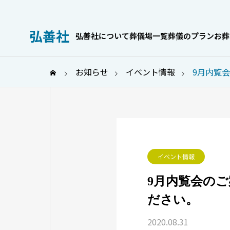
弘善社
弘善社について
葬儀場一覧
葬儀のプラン
お葬
お知らせ
イベント情報
9月内覧
お葬式のこと
イベント情報
9月内覧会の
ださい。
身内だけでも
家族葬の喪主挨拶｜場面別の
服OKなケース
例文とマナーを解説
2020.08.31