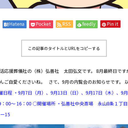
Hatena
Pocket
RSS
feedly
Pin it
この記事のタイトルとURLをコピーする
活応援葬儀社の（株）弘善社 太田弘文です。 8月最終日です
んご自愛くださいね。 さて、9月の内覧会のお知らせです。 
催日程
・9月7日（月）、9月13日（日）、9月17日（木）、9月
9：00〜 16：00
○開催場所
・弘善社中央斎場 永山8条１丁目
ー15